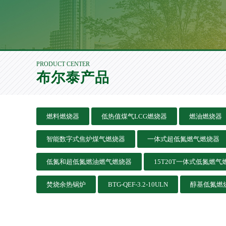
PRODUCT CENTER
布尔泰产品
燃料燃烧器
低热值煤气LCG燃烧器
燃油燃烧器
智能数字式焦炉煤气燃烧器
一体式超低氮燃气燃烧器
低氮和超低氮燃油燃气燃烧器
15T20T一体式低氮燃气
焚烧余热锅炉
BTG-QEF-3.2-10ULN
醇基低氮燃