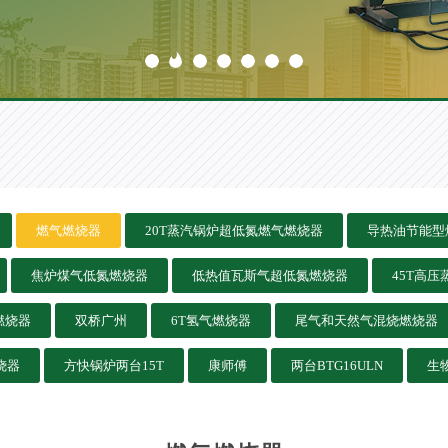
燃气燃烧器
20T蒸汽锅炉超低氮燃气燃烧器
导热油节能型
焦炉煤气低氮燃烧器
低热值瓦斯气超低氮燃烧器
45T高
燃烧器
双桥广州
6T氢气燃烧器
尾气和天然气混烧燃烧器
烧器
方快锅炉两台15T
康师傅
两台BTG16ULN
生