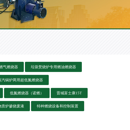
燃气燃烧器
垃圾焚烧炉专用燃油燃烧器
压蒸汽锅炉两用超低氮燃烧器
低氮燃烧器（诺燃）
晋城富士康15T
物质炉掺烧废液
特种燃烧设备和控制装置