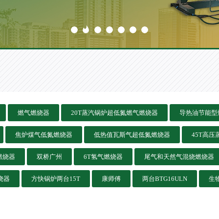
燃气燃烧器
20T蒸汽锅炉超低氮燃气燃烧器
导热油节能型
焦炉煤气低氮燃烧器
低热值瓦斯气超低氮燃烧器
45T高
燃烧器
双桥广州
6T氢气燃烧器
尾气和天然气混烧燃烧器
烧器
方快锅炉两台15T
康师傅
两台BTG16ULN
生