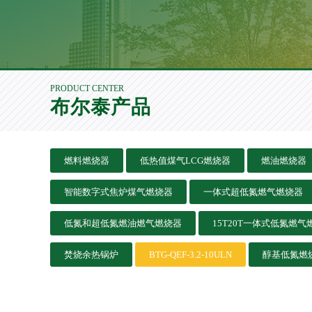
PRODUCT CENTER
布尔泰产品
燃料燃烧器
低热值煤气LCG燃烧器
燃油燃烧器
智能数字式焦炉煤气燃烧器
一体式超低氮燃气燃烧器
低氮和超低氮燃油燃气燃烧器
15T20T一体式低氮燃气
焚烧余热锅炉
BTG-QEF-3.2-10ULN
醇基低氮燃