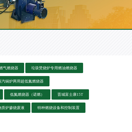
燃气燃烧器
垃圾焚烧炉专用燃油燃烧器
压蒸汽锅炉两用超低氮燃烧器
低氮燃烧器（诺燃）
晋城富士康15T
物质炉掺烧废液
特种燃烧设备和控制装置